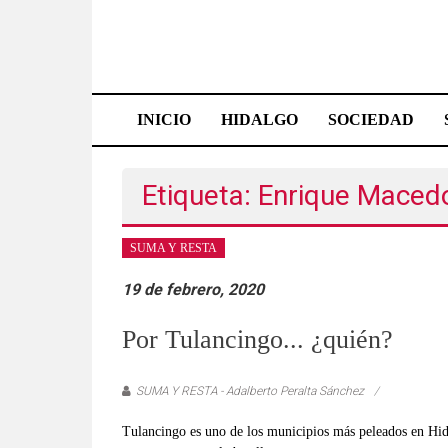
Saltar
al
contenido
Effetá
|
INICIO
HIDALGO
SOCIEDAD
El
periódico
Etiqueta: Enrique Maced
de
SUMA Y RESTA
Hidalgo
19 de febrero, 2020
Las
noticias
Por Tulancingo... ¿quién?
más
importantes
SUMA Y RESTA - Adalberto Peralta Sánchez
del
estado,
Tulancingo es uno de los municipios más peleados en Hida