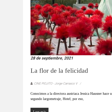
verificadas
y
al
instante,
así
como
un
análisis
serio
y
28 de septiembre, 2021
responsable
de
La flor de la felicidad
las
mismas.
CINE PIOJITO - Jorge Carrasco V
Conocimos a la directora austriaca Jessica Hausner hace u
segundo largometraje, Hotel; por eso,
Leer más