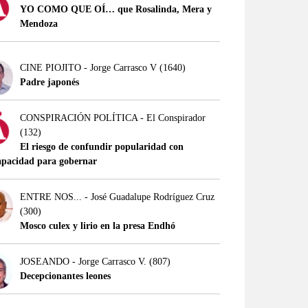
YO COMO QUE OÍ… que Rosalinda, Mera y
Mendoza
CINE PIOJITO - Jorge Carrasco V
(1640)
Padre japonés
CONSPIRACIÓN POLÍTICA - El Conspirador
(132)
El riesgo de confundir popularidad con
apacidad para gobernar
ENTRE NOS... - José Guadalupe Rodríguez Cruz
(300)
Mosco culex y lirio en la presa Endhó
JOSEANDO - Jorge Carrasco V.
(807)
Decepcionantes leones