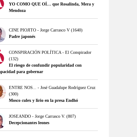
YO COMO QUE OÍ… que Rosalinda, Mera y
Mendoza
CINE PIOJITO - Jorge Carrasco V
(1640)
Padre japonés
CONSPIRACIÓN POLÍTICA - El Conspirador
(132)
El riesgo de confundir popularidad con
apacidad para gobernar
ENTRE NOS... - José Guadalupe Rodríguez Cruz
(300)
Mosco culex y lirio en la presa Endhó
JOSEANDO - Jorge Carrasco V.
(807)
Decepcionantes leones