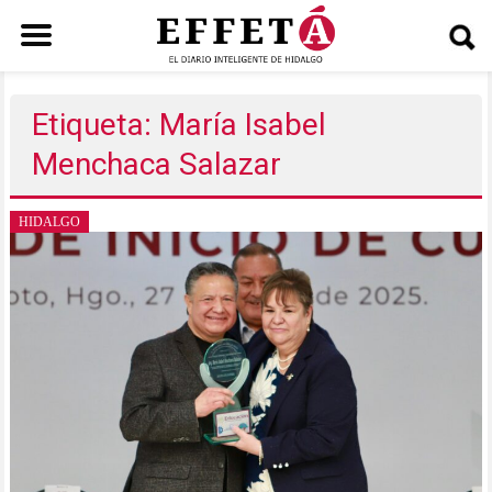
Saltar
al
Etiqueta: María Isabel
contenido
Menchaca Salazar
HIDALGO