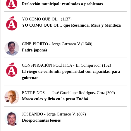
Reelección municipal: resultados o problemas
YO COMO QUE OÍ...
(1137)
YO COMO QUE OÍ… que Rosalinda, Mera y Mendoza
CINE PIOJITO - Jorge Carrasco V
(1640)
Padre japonés
CONSPIRACIÓN POLÍTICA - El Conspirador
(132)
El riesgo de confundir popularidad con capacidad para
gobernar
ENTRE NOS... - José Guadalupe Rodríguez Cruz
(300)
Mosco culex y lirio en la presa Endhó
JOSEANDO - Jorge Carrasco V.
(807)
Decepcionantes leones