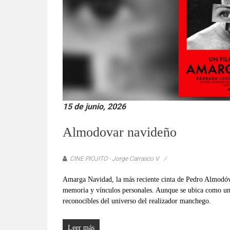
verificadas
y
al
instante,
así
como
un
análisis
serio
15 de junio, 2026
y
responsable
Almodovar navideño
de
las
CINE PIOJITO - Jorge Carrasco V
mismas.
Amarga Navidad, la más reciente cinta de Pedro Almodóvar
memoria y vínculos personales. Aunque se ubica como un
reconocibles del universo del realizador manchego.
Leer más