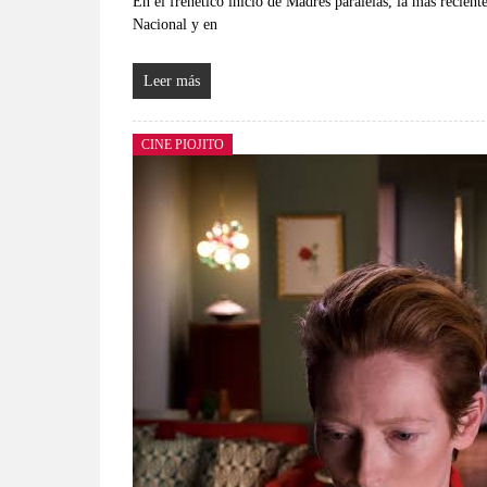
En el frenético inicio de Madres paralelas, la más recien
Nacional y en
Leer más
CINE PIOJITO