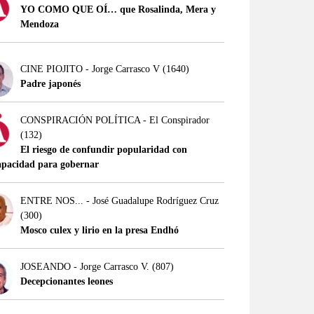
YO COMO QUE OÍ… que Rosalinda, Mera y
Mendoza
CINE PIOJITO - Jorge Carrasco V
(1640)
Padre japonés
CONSPIRACIÓN POLÍTICA - El Conspirador
(132)
El riesgo de confundir popularidad con
apacidad para gobernar
ENTRE NOS... - José Guadalupe Rodríguez Cruz
(300)
Mosco culex y lirio en la presa Endhó
JOSEANDO - Jorge Carrasco V.
(807)
Decepcionantes leones