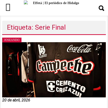
Saltar
al
Etiqueta: Serie Final
contenido
JOSEANDO
20 de abril, 2026