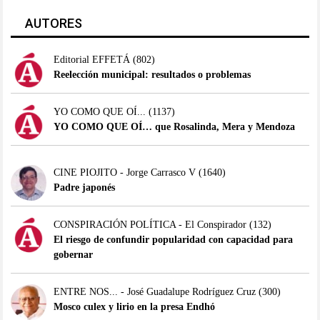
AUTORES
Editorial EFFETÁ
(802)
Reelección municipal: resultados o problemas
YO COMO QUE OÍ...
(1137)
YO COMO QUE OÍ… que Rosalinda, Mera y Mendoza
CINE PIOJITO - Jorge Carrasco V
(1640)
Padre japonés
CONSPIRACIÓN POLÍTICA - El Conspirador
(132)
El riesgo de confundir popularidad con capacidad para
gobernar
ENTRE NOS... - José Guadalupe Rodríguez Cruz
(300)
Mosco culex y lirio en la presa Endhó