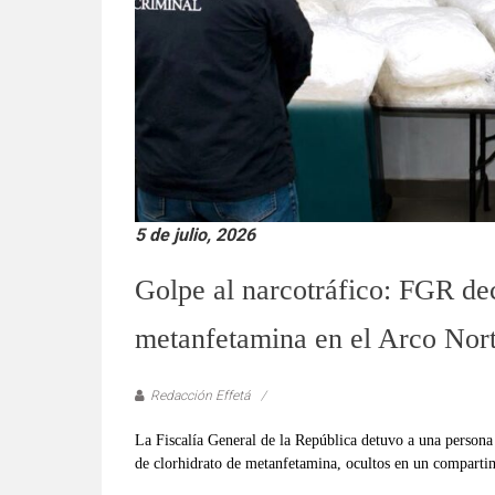
verificadas
y
al
instante,
así
como
un
análisis
serio
5 de julio, 2026
y
responsable
Golpe al narcotráfico: FGR de
de
las
metanfetamina en el Arco Nor
mismas.
Redacción Effetá
La Fiscalía General de la República detuvo a una persona 
de clorhidrato de metanfetamina, ocultos en un comparti