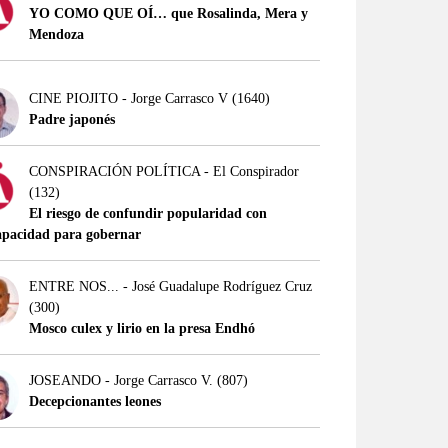
YO COMO QUE OÍ… que Rosalinda, Mera y
Mendoza
CINE PIOJITO - Jorge Carrasco V
(1640)
Padre japonés
CONSPIRACIÓN POLÍTICA - El Conspirador
(132)
El riesgo de confundir popularidad con
apacidad para gobernar
ENTRE NOS... - José Guadalupe Rodríguez Cruz
(300)
Mosco culex y lirio en la presa Endhó
JOSEANDO - Jorge Carrasco V.
(807)
Decepcionantes leones