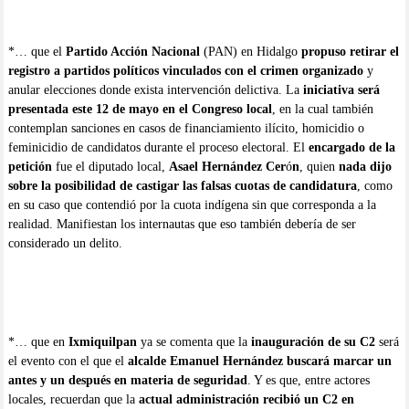
*… que el
Partido Acción Nacional
(PAN) en Hidalgo
propuso retirar el
registro a partidos políticos vinculados con el crimen organizado
y
anular elecciones donde exista intervención delictiva. La
iniciativa será
presentada este 12 de mayo en el Congreso local
, en la cual también
contemplan sanciones en casos de financiamiento ilícito, homicidio o
feminicidio de candidatos durante el proceso electoral. El
encargado de la
petición
fue el diputado local,
Asael Hernández Cer
ó
n
, quien
nada dijo
sobre la posibilidad de castigar las falsas cuotas de candidatura
, como
en su caso que contendió por la cuota indígena sin que corresponda a la
realidad. Manifiestan los internautas que eso también debería de ser
considerado un delito.
*… que en
Ixmiquilpan
ya se comenta que la
inauguración de su C2
será
el evento con el que el
alcalde Emanuel Hernández buscará marcar un
antes y un después en materia de seguridad
. Y es que, entre actores
locales, recuerdan que la
actual administración recibió un C2 en