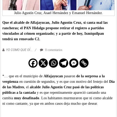
Julio Agustín Cruz, Asael Hernández y Emanuel Hernández.
Que el alcalde de Alfajayucan, Julio Agustín Cruz, sí canta mal las
rancheras; el PAN Hidalgo propone retirar el registro a partidos
vinculados al crimen organizado; y a partir de hoy, Ixmiquilpan
tendrá un renovado C2.
YO COMO QUE OÍ...
0 comentarios
*… que en el municipio de
Alfajayucan
pasaron
de la sorpresa a la
vergüenza
en cuestión de segundos, y es que con motivo del festejo del
Día
de las Madres
, el
alcalde Julio Agustín Cruz pasó de las políticas
públicas a la cantada
y es que repentinamente apareció cantando una
cumbia
muy desafinado
. Los habitantes murmuraron que ni como alcalde
ni como cantante, ya que en ambos casos deja mucho que desear.