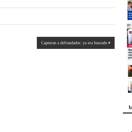
Capturan a defraudador; ya era buscado
M