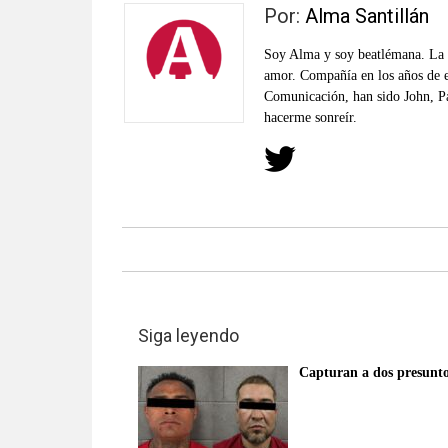
verificadas
Por:
Alma Santillán
y
al
Soy Alma y soy beatlémana. La m
amor. Compañía en los años de e
instante,
Comunicación, han sido John, P
así
hacerme sonreír.
como
un
análisis
serio
y
responsable
de
las
mismas.
Siga leyendo
Capturan a dos presunto