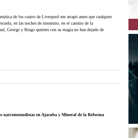
úsica de los cuatro de Liverpool me atrapó antes que cualquier
scuela, en las noches de insomnio, en el camino de la
aul, George y Ringo quienes con su magia no han dejado de
s narcomenudistas en Ajacuba y Mineral de la Reforma