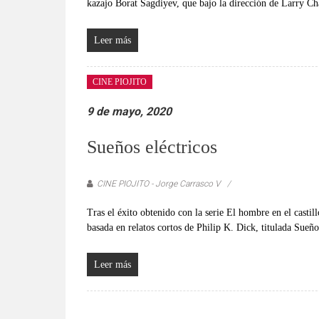
verificadas
kazajo Borat Sagdiyev, que bajo la dirección de Larry Ch
y
al
Leer más
instante,
así
CINE PIOJITO
como
un
9 de mayo, 2020
análisis
serio
Sueños eléctricos
y
responsable
CINE PIOJITO - Jorge Carrasco V
de
las
Tras el éxito obtenido con la serie El hombre en el casti
mismas.
basada en relatos cortos de Philip K. Dick, titulada Sueños
Leer más