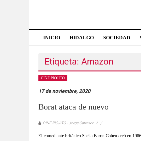
Saltar
al
contenido
Effetá
|
INICIO
HIDALGO
SOCIEDAD
El
periódico
Etiqueta: Amazon
de
CINE PIOJITO
Hidalgo
17 de noviembre, 2020
Las
noticias
Borat ataca de nuevo
más
importantes
CINE PIOJITO - Jorge Carrasco V
del
estado,
El comediante británico Sacha Baron Cohen creó en 1986 u