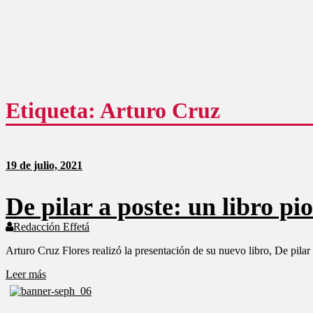
como
un
análisis
serio
y
responsable
de
las
mismas.
Etiqueta: Arturo Cruz
19 de julio, 2021
De pilar a poste: un libro pi
Redacción Effetá
Arturo Cruz Flores realizó la presentación de su nuevo libro, De pilar 
Leer más