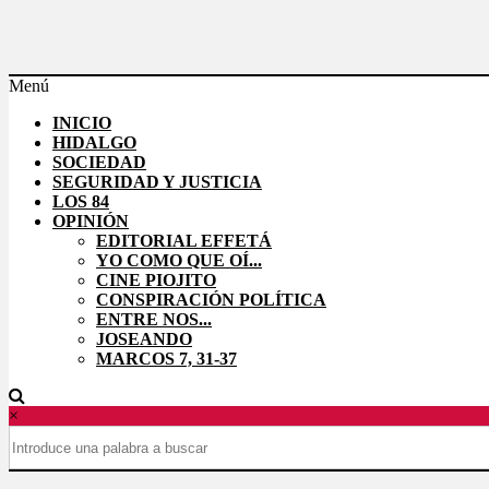
Saltar
al
contenido
Menú
Effetá
INICIO
|
HIDALGO
El
SOCIEDAD
periódico
SEGURIDAD Y JUSTICIA
LOS 84
de
OPINIÓN
Hidalgo
EDITORIAL EFFETÁ
YO COMO QUE OÍ...
Las
CINE PIOJITO
noticias
CONSPIRACIÓN POLÍTICA
más
ENTRE NOS...
importantes
JOSEANDO
del
MARCOS 7, 31-37
estado,
verificadas
y
×
al
instante,
así