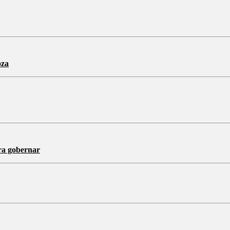
oza
ra gobernar