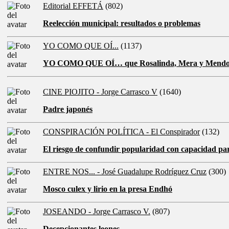
Editorial EFFETÁ
(802)
Reelección municipal: resultados o problemas
YO COMO QUE OÍ...
(1137)
YO COMO QUE OÍ… que Rosalinda, Mera y Mend
CINE PIOJITO - Jorge Carrasco V
(1640)
Padre japonés
CONSPIRACIÓN POLÍTICA - El Conspirador
(132)
El riesgo de confundir popularidad con capacidad pa
ENTRE NOS... - José Guadalupe Rodríguez Cruz
(300)
Mosco culex y lirio en la presa Endhó
JOSEANDO - Jorge Carrasco V.
(807)
Decepcionantes leones