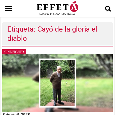
Saltar
al
Etiqueta: Cayó de la gloria el
contenido
diablo
CINE PIOJITO
8 de abril, 2023