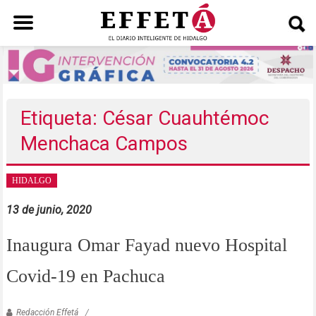
Saltar
al
contenido
Etiqueta: César Cuauhtémoc
Menchaca Campos
HIDALGO
13 de junio, 2020
Inaugura Omar Fayad nuevo Hospital
Covid-19 en Pachuca
Redacción Effetá