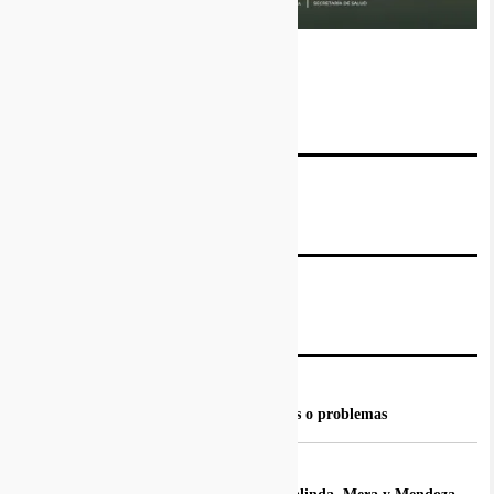
PORTADA DEL DÍA
MARCOS 7, 31-37
AUTORES
Editorial EFFETÁ
(802)
Reelección municipal: resultados o problemas
YO COMO QUE OÍ...
(1137)