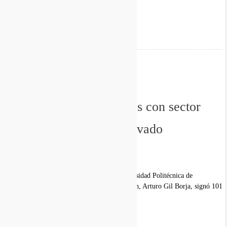
gobierno municipal de
Leer más
SOCIEDAD
24 de septiembre, 2021
UPT firma 101 convenios con sector
productivo, público y privado
Redacción Effetá
En el marco del XIX aniversario de la Universidad Politécnica de
Tulancingo (UPT), el rector de esta institución, Arturo Gil Borja, signó 101
convenios
Leer más