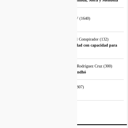
YO COMO QUE OÍ… que Rosalinda, Mera y Mendoza
CINE PIOJITO - Jorge Carrasco V
(1640)
Padre japonés
CONSPIRACIÓN POLÍTICA - El Conspirador
(132)
El riesgo de confundir popularidad con capacidad para
gobernar
ENTRE NOS... - José Guadalupe Rodríguez Cruz
(300)
Mosco culex y lirio en la presa Endhó
JOSEANDO - Jorge Carrasco V.
(807)
Decepcionantes leones