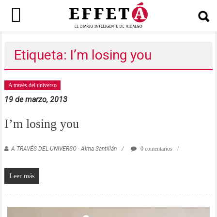
Saltar
al
Etiqueta: I’m losing you
contenido
A través del universo
19 de marzo, 2013
I’m losing you
A TRAVÉS DEL UNIVERSO - Alma Santillán
0 comentarios
Leer más