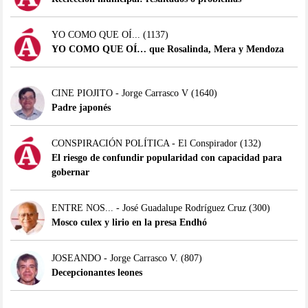
YO COMO QUE OÍ...
(1137)
YO COMO QUE OÍ… que Rosalinda, Mera y Mendoza
CINE PIOJITO - Jorge Carrasco V
(1640)
Padre japonés
CONSPIRACIÓN POLÍTICA - El Conspirador
(132)
El riesgo de confundir popularidad con capacidad para
gobernar
ENTRE NOS... - José Guadalupe Rodríguez Cruz
(300)
Mosco culex y lirio en la presa Endhó
JOSEANDO - Jorge Carrasco V.
(807)
Decepcionantes leones