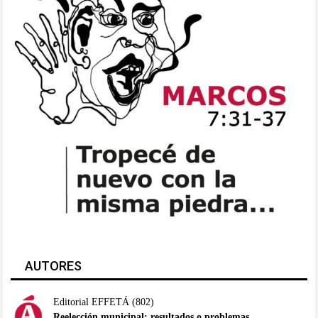
AUTORES
Editorial EFFETÁ
(802)
Reelección municipal: resultados o problemas