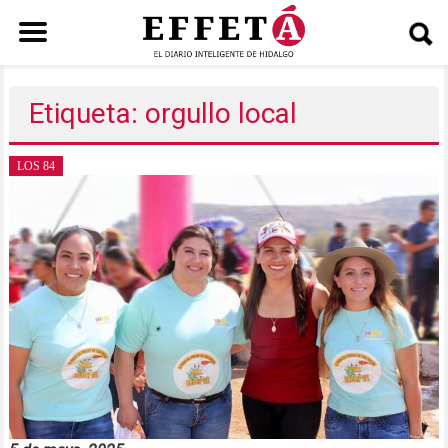
Saltar
al
Etiqueta: orgullo local
contenido
LOS 84