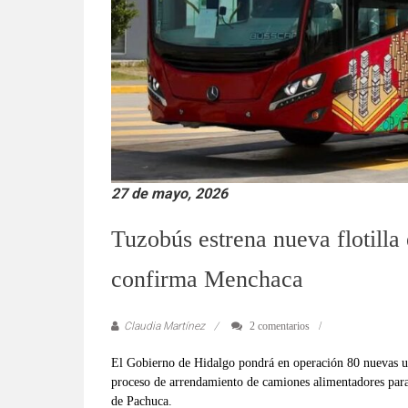
verificadas
y
al
instante,
así
como
un
análisis
serio
27 de mayo, 2026
y
responsable
Tuzobús estrena nueva flotilla 
de
las
confirma Menchaca
mismas.
Claudia Martínez
2 comentarios
El Gobierno de Hidalgo pondrá en operación 80 nuevas un
proceso de arrendamiento de camiones alimentadores para f
de Pachuca.