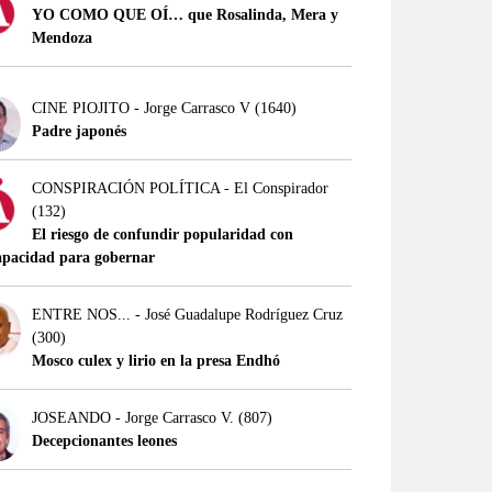
YO COMO QUE OÍ… que Rosalinda, Mera y
Mendoza
CINE PIOJITO - Jorge Carrasco V
(1640)
Padre japonés
CONSPIRACIÓN POLÍTICA - El Conspirador
(132)
El riesgo de confundir popularidad con
apacidad para gobernar
ENTRE NOS... - José Guadalupe Rodríguez Cruz
(300)
Mosco culex y lirio en la presa Endhó
JOSEANDO - Jorge Carrasco V.
(807)
Decepcionantes leones