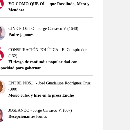
YO COMO QUE OÍ… que Rosalinda, Mera y
Mendoza
CINE PIOJITO - Jorge Carrasco V
(1640)
Padre japonés
CONSPIRACIÓN POLÍTICA - El Conspirador
(132)
El riesgo de confundir popularidad con
apacidad para gobernar
ENTRE NOS... - José Guadalupe Rodríguez Cruz
(300)
Mosco culex y lirio en la presa Endhó
JOSEANDO - Jorge Carrasco V.
(807)
Decepcionantes leones