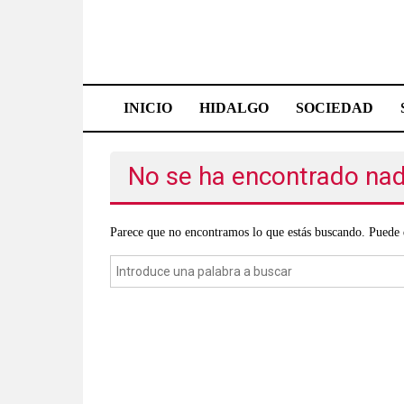
Saltar
al
contenido
Effetá
|
INICIO
HIDALGO
SOCIEDAD
El
periódico
No se ha encontrado na
de
Parece que no encontramos lo que estás buscando. Puede 
Hidalgo
Las
noticias
más
importantes
del
estado,