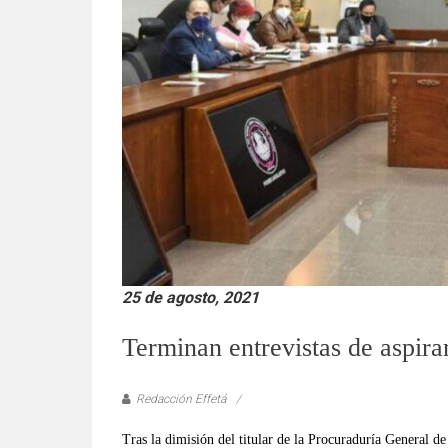
verificadas
y
al
instante,
así
como
un
análisis
serio
y
responsable
de
las
25 de agosto, 2021
mismas.
Terminan entrevistas de aspira
Redacción Effetá
Tras la dimisión del titular de la Procuraduría General 