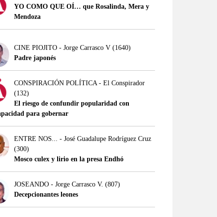
YO COMO QUE OÍ… que Rosalinda, Mera y
Mendoza
CINE PIOJITO - Jorge Carrasco V
(1640)
Padre japonés
CONSPIRACIÓN POLÍTICA - El Conspirador
(132)
El riesgo de confundir popularidad con
apacidad para gobernar
ENTRE NOS... - José Guadalupe Rodríguez Cruz
(300)
Mosco culex y lirio en la presa Endhó
JOSEANDO - Jorge Carrasco V.
(807)
Decepcionantes leones