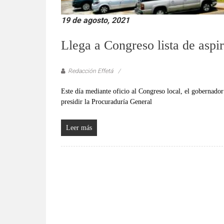
19 de agosto, 2021
Llega a Congreso lista de aspi
Redacción Effetá
Este día mediante oficio al Congreso local, el gobernado
presidir la Procuraduría General
Leer más