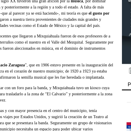
 siglo XX tuvieron una gran afición por la
música
, por dominar
 y posteriormente a la región y a todo el estado. A falta de más
-que al parecer ya se está haciendo-, mi teoría es que
el gusto por
garon a nuestra tierra provenientes de ciudades más grandes y
ades vecinas como el Estado de México y la capital del país.
 docentes que llegaron a Mixquiahuala fueron de esos profesores de a
 terruños como el nuestro en el Valle del Mezquital. Seguramente por
 fueron aleccionados en música, en el dominio de instrumentos
acio Zaragoza
”, que en 1906 estuvo presente en la inauguración del
a en el corazón de nuestro municipio; de 1920 a 1923 ya estaba
firmaron la semilla musical que les fue heredada o implantada.
P
ntar con un foro para la banda, y Mixquiahuala tuvo un kiosco cuya
ara trasladarlo a la zona de “El Calvario” y posteriormente a la zona
 vez.
uas y con mayor presencia en el centro del municipio, tenía
s viajes por Estados Unidos, y sugirió la creación de un Teatro al
para que se presentara la banda. Seguramente un grupo de visionarios
unicipio necesitaba un espacio para poder ubicar varios