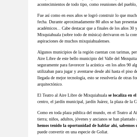
acontecimientos de todo tipo, como reuniones del pueblo, e
Fue así como en esos años se logró construir lo que mu
fecha. Durante aproximadamente 80 años se han presentados
académicos... Cabe destacar que a finales de los años 30 y
Mixquiahuala (sobre todo de música) derivaron en la const
aspiraciones de muchos mixquiahualenses.
Algunos municipios de la región cuentan con tarimas, pero 
Aire Libre de este bello municipio del Valle del Mezquita
seguramente para favorecer la acústica -en los años 90 a
utilizaban para jugar y aventarse desde ahí hasta el piso d
llegada de mejor tecnología, esto se resolvería de otras f
arquitectónico.
El Teatro al Aire Libre de Mixquiahuala
se localiza en 
centro, el jardín municipal, jardín Juárez, la
plaza de la C
Como en toda plaza pública del mundo, en el Teatro al Ai
tierra; niños, adultos, jóvenes y ancianos se han plantado 
hemos tenido la oportunidad de hablar ahí, sabemos q
puede convertir en una especie de Goliat.