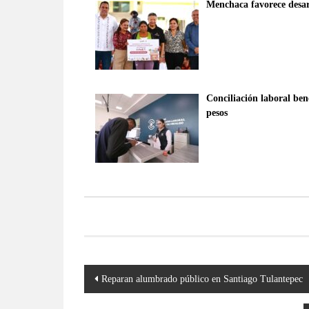
Menchaca favorece desarr
Conciliación laboral ben
pesos
Navegación
Reparan alumbrado público en Santiago Tulantepec
de
entradas