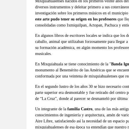
Mixquiahualenses nacidos en los primeros veinte años del
diversos instrumentos y deleitar primero a sus coterráneos
investigación sobre los primeros músicos en el municipio 
este arte pudo tener su origen en los profesores
que lle
consolidadas como Ixmiquilpan, Actopan, Pachuca y entid
En algunos libros de escritores locales se indica que los
caballo, animal que utilizaban forzosamente para llegar a
su formación académica, en algún momento los profesores
musicales.
En Mixquiahuala se tiene conocimiento de la "
Banda Ign
monumento al Benemérito de las Américas que se encuentr
conformada por una veintena de mixquiahualenses que rea
En el segundo lustro de los años 30 se hizo necesario co
parte superior era desmontable y fue retirado del centro p
de “La Cruz”, donde al parecer se desmanteló por última
Un integrante de la
familia Castro
, una de las más antig
conocimientos de ingeniería y arquitectura, amén de vario
Aire Libre, satisfaciendo así la necesidad de un espacio 
mixquiahualenses de esa época ya entendían que nuestro m