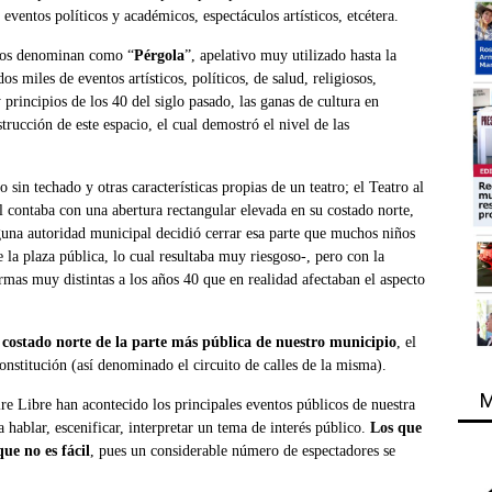
ventos políticos y académicos, espectáculos artísticos, etcétera.
chos denominan como “
Pérgola
”, apelativo muy utilizado hasta la
 miles de eventos artísticos, políticos, de salud, religiosos,
 principios de los 40 del siglo pasado, las ganas de cultura en
rucción de este espacio, el cual demostró el nivel de las
sin techado y otras características propias de un teatro; el Teatro al
l contaba con una abertura rectangular elevada en su costado norte,
lguna autoridad municipal decidió cerrar esa parte que muchos niños
e la plaza pública, lo cual resultaba muy riesgoso-, pero con la
ormas muy distintas a los años 40 que en realidad afectaban el aspecto
el costado norte de la parte más pública de nuestro municipio
, el
onstitución
(así denominado el circuito de calles de la misma).
M
re Libre han acontecido los principales eventos públicos de nuestra
a hablar, escenificar, interpretar un tema de interés público.
Los que
ue no es fácil
, pues un considerable número de espectadores se