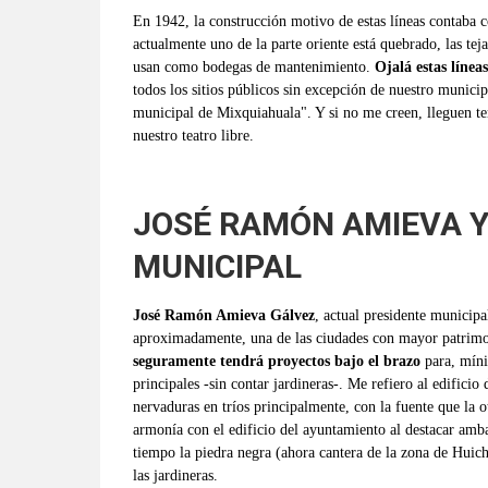
En 1942, la construcción motivo de estas líneas contaba c
actualmente uno de la parte oriente está quebrado, las tej
usan como bodegas de mantenimiento.
Ojalá estas línea
todos los sitios públicos sin excepción de nuestro munici
municipal de Mixquiahuala". Y si no me creen, lleguen te
nuestro teatro libre.
JOSÉ RAMÓN AMIEVA Y
MUNICIPAL
José Ramón Amieva Gálvez
, actual presidente municipa
aproximadamente, una de las ciudades con mayor patrimoni
seguramente tendrá proyectos bajo el brazo
para, míni
principales -sin contar jardineras-. Me refiero al edificio
nervaduras en tríos principalmente, con la fuente que la o
armonía con el edificio del ayuntamiento al destacar amba
tiempo la piedra negra (ahora cantera de la zona de Huich
las jardineras.