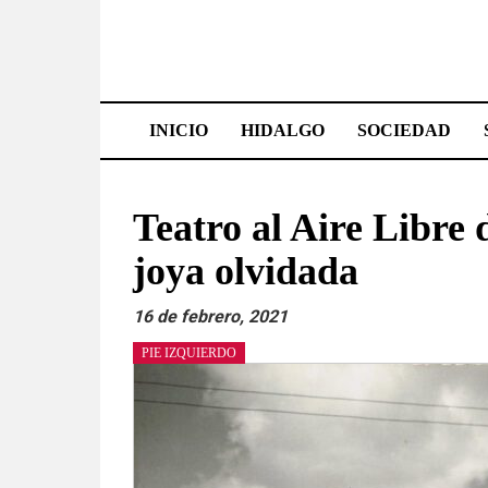
Saltar
al
contenido
Effetá
|
INICIO
HIDALGO
SOCIEDAD
El
periódico
Teatro al Aire Libre
de
joya olvidada
Hidalgo
16 de febrero, 2021
Las
PIE IZQUIERDO
noticias
más
importantes
del
estado,