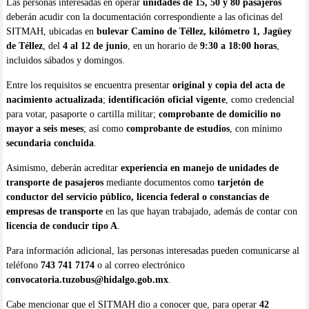
Las personas interesadas en operar
unidades de 15, 50 y 80 pasajeros
deberán acudir con la documentación correspondiente a las oficinas del
SITMAH, ubicadas en
bulevar Camino de Téllez, kilómetro 1, Jagüey
de Téllez
, del
4 al 12 de junio
, en un horario de
9:30 a 18:00 horas
,
incluidos sábados y domingos.
Entre los requisitos se encuentra presentar
original y copia del acta de
nacimiento actualizada
;
identificación oficial vigente
, como credencial
para votar, pasaporte o cartilla militar;
comprobante de domicilio no
mayor a seis meses
; así como
comprobante de estudios
, con mínimo
secundaria concluida
.
Asimismo, deberán acreditar
experiencia en manejo de unidades de
transporte de pasajeros
mediante documentos como
tarjetón de
conductor del servicio público, licencia federal o constancias de
empresas de transporte
en las que hayan trabajado, además de contar con
licencia de conducir tipo A
.
Para información adicional, las personas interesadas pueden comunicarse al
teléfono
743 741 7174
o al correo electrónico
convocatoria.tuzobus@hidalgo.gob.mx
.
Cabe mencionar que el SITMAH dio a conocer que, para operar
42