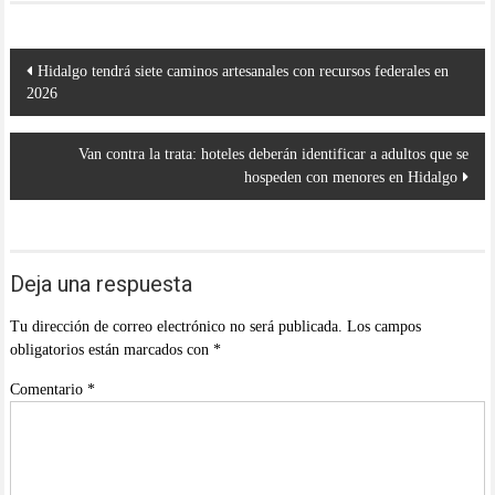
Navegación
Hidalgo tendrá siete caminos artesanales con recursos federales en
de
2026
entradas
Van contra la trata: hoteles deberán identificar a adultos que se
hospeden con menores en Hidalgo
Deja una respuesta
Tu dirección de correo electrónico no será publicada.
Los campos
obligatorios están marcados con
*
Comentario
*