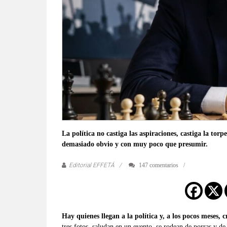
verificadas
y
al
instante,
así
como
un
análisis
serio
y
responsable
La política no castiga las aspiraciones, castiga la tor
de
demasiado obvio y con muy poco que presumir.
las
mismas.
Editorial EFFETÁ
147 comentarios
Hay quienes llegan a la política y, a los pocos meses, 
tres fotos, saludan en un evento, se rodean de porras y d