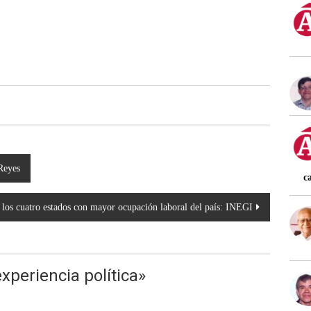
Reyes
c
 los cuatro estados con mayor ocupación laboral del país: INEGI
experiencia política
»