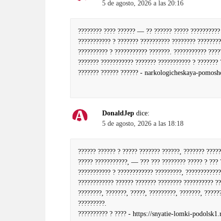
5 de agosto, 2026 a las 20:16
???????? ???? ?????? — ?? ?????? ????? ?????????? 
??????????? ? ??????? ?????????? ???????? ????????
?????????? ? ??????????? ???????. ??????????? ????
??????? ??????????? ??????? ??????????? ? ??????? 
??????? ?????? ?????? -
narkologicheskaya-pomosh
DonaldJep
dice:
5 de agosto, 2026 a las 18:18
?????? ?????? ? ????? ??????? ??????, ??????? ????
????? ???????????, — ??? ??? ???????? ????? ? ??? 
??????????? ? ???????????? ?????????, ????????????
???????????? ?????? ??????? ???????? ?????????? ??
????????, ???????, ?????, ?????????, ???????, ?????
?????????.
?????????? ? ???? -
https://snyatie-lomki-podolsk1.