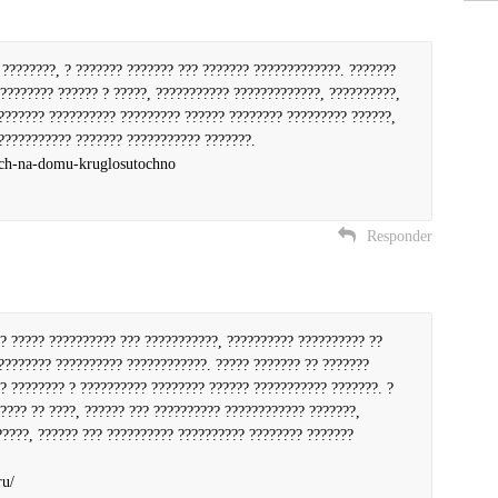
????????, ? ??????? ??????? ??? ??????? ?????????????. ???????
???????? ?????? ? ?????, ??????????? ?????????????, ??????????,
??????? ?????????? ????????? ?????? ???????? ????????? ??????,
??????????? ??????? ??????????? ???????.
ch-na-domu-kruglosutochno
Responder
?? ????? ?????????? ??? ???????????, ?????????? ?????????? ??
???????? ?????????? ????????????. ????? ??????? ?? ???????
? ???????? ? ?????????? ???????? ?????? ??????????? ???????. ?
???? ?? ????, ?????? ??? ?????????? ???????????? ???????,
?????, ?????? ??? ?????????? ?????????? ???????? ???????
ru/