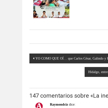
Navegación
YO COMO QUE OÍ… que Carlos César, Galindo y 
de
entradas
Hidalgo, entre
147 comentarios sobre «
La in
Raymondciz
dice: