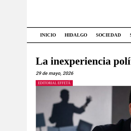
Saltar
al
contenido
Effetá
|
INICIO
HIDALGO
SOCIEDAD
El
periódico
La inexperiencia polí
de
29 de mayo, 2026
Hidalgo
EDITORIAL EFFETÁ
Las
noticias
más
importantes
del
estado,