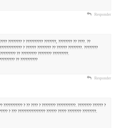
Responder
???? ???????? ? ?????????? ???????, ???????? ?? ????. ??
????????????? ? ?????? ???????? ?? ?????? ????????. ????????
?????????? ?? ????????? ???????? ?????????.
????????? ?? ??????????
Responder
? ??????????? ? ?? ???? ? ???????? ???????????. ???????? ?????? ?
????? ? ??? ???????????????? ?????? ????? ???????? ????????.