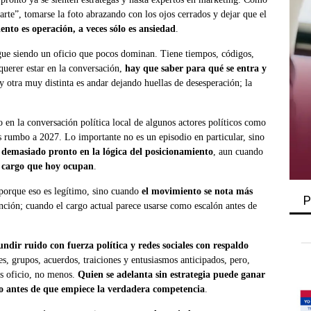
darte”, tomarse la foto abrazando con los ojos cerrados y dejar que el
nto es operación, a veces sólo es ansiedad
.
gue siendo un oficio que pocos dominan. Tiene tiempos, códigos,
 querer estar en la conversación,
hay que saber para qué se entra y
 y otra muy distinta es andar dejando huellas de desesperación; la
o en la conversación política local de algunos actores políticos como
s rumbo a 2027. Lo importante no es un episodio en particular, sino
r demasiado pronto en la lógica del posicionamiento
, aun cuando
l cargo que hoy ocupan
.
 porque eso es legítimo, sino cuando
el movimiento se nota más
P
nción; cuando el cargo actual parece usarse como escalón antes de
ndir ruido con fuerza política y redes sociales con respaldo
es, grupos, acuerdos, traiciones y entusiasmos anticipados, pero,
ás oficio, no menos.
Quien se adelanta sin estrategia puede ganar
 antes de que empiece la verdadera competencia
.