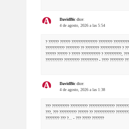
DavidBic
dice:
4 de agosto, 2026 a las 5:54
? ?????? ?????? ??????????????? ???????? ?????????
??????????? ???????? ?? ???????? ???????????? ? ??
?????? ?????? ? ????? ??????????? ? ??????????, ??
?????????? ????????? ?????????? -
???? ???????? ??
DavidBic
dice:
4 de agosto, 2026 a las 1:38
??? ?????????? ?????????? ??????????????? ????????
???, ??? ?????????? ?????? ?? ???????????? ???????
???????? ??? ?... -
??? ????? ???????