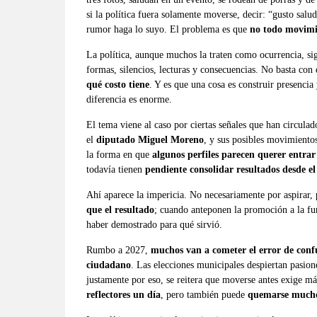
si la política fuera solamente moverse, decir: “gusto salu
rumor haga lo suyo. El problema es que
no todo movimie
La política, aunque muchos la traten como ocurrencia, si
formas, silencios, lecturas y consecuencias. No basta con
qué costo tiene
. Y es que una cosa es construir presencia
diferencia es enorme.
El tema viene al caso por ciertas señales que han circulad
el
diputado Miguel Moreno
, y sus posibles movimiento
la forma en que
algunos perfiles parecen querer entra
todavía tienen
pendiente consolidar resultados desde e
Ahí aparece la impericia. No necesariamente por aspirar,
que el resultado
; cuando anteponen la promoción a la fu
haber demostrado para qué sirvió.
Rumbo a 2027,
muchos van a cometer el error de confu
ciudadano
. Las elecciones municipales despiertan pasion
justamente por eso, se reitera que moverse antes exige m
reflectores un día
, pero también puede
quemarse mucho