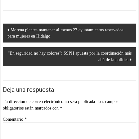
Navegación
Morena plantea mantener al menos 27 ayuntamientos reservados
de
para mujeres en Hidalgo
entradas
“En seguridad no hay colores”: SSPH apuesta por la coordinación más
allá de la política
Deja una respuesta
Tu dirección de correo electrónico no será publicada.
Los campos
obligatorios están marcados con
*
Comentario
*