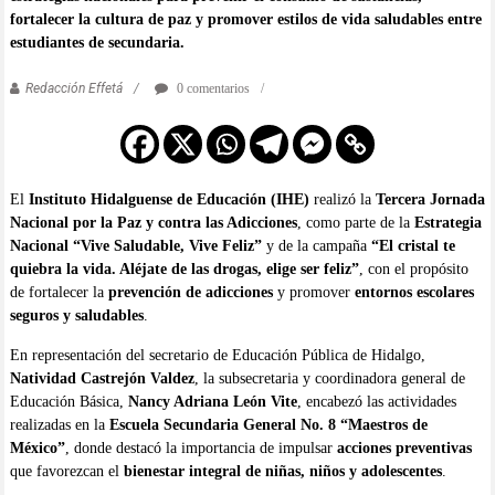
fortalecer la cultura de paz y promover estilos de vida saludables entre
estudiantes de secundaria.
Redacción Effetá
0 comentarios
El
Instituto Hidalguense de Educación (IHE)
realizó la
Tercera Jornada
Nacional por la Paz y contra las Adicciones
, como parte de la
Estrategia
Nacional “Vive Saludable, Vive Feliz”
y de la campaña
“El cristal te
quiebra la vida. Aléjate de las drogas, elige ser feliz”
, con el propósito
de fortalecer la
prevención de adicciones
y promover
entornos escolares
seguros y saludables
.
En representación del secretario de Educación Pública de Hidalgo,
Natividad Castrejón Valdez
, la subsecretaria y coordinadora general de
Educación Básica,
Nancy Adriana León Vite
, encabezó las actividades
realizadas en la
Escuela Secundaria General No. 8 “Maestros de
México”
, donde destacó la importancia de impulsar
acciones preventivas
que favorezcan el
bienestar integral de niñas, niños y adolescentes
.