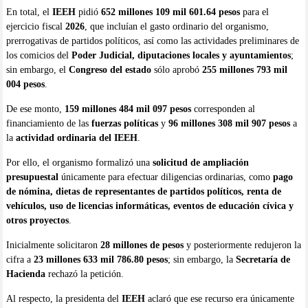
En total, el
IEEH
pidió
652 millones 109 mil 601.64 pesos
para el
ejercicio fiscal
2026
, que incluían el gasto ordinario del organismo,
prerrogativas de partidos políticos, así como las actividades preliminares de
los comicios del
Poder Judicial, diputaciones locales y ayuntamientos
;
sin embargo, el
Congreso del estado
sólo aprobó
255 millones 793 mil
004 pesos
.
De ese monto,
159 millones 484 mil 097 pesos
corresponden al
financiamiento de las
fuerzas políticas
y
96 millones 308 mil 907 pesos
a
la
actividad ordinaria del IEEH
.
Por ello, el organismo formalizó una
solicitud de ampliación
presupuestal
únicamente para efectuar diligencias ordinarias, como
pago
de nómina, dietas de representantes de partidos políticos, renta de
vehículos, uso de licencias informáticas, eventos de educación cívica y
otros proyectos
.
Inicialmente solicitaron
28 millones de pesos
y posteriormente redujeron la
cifra a
23 millones 633 mil 786.80 pesos
; sin embargo, la
Secretaría de
Hacienda
rechazó la petición.
Al respecto, la presidenta del
IEEH
aclaró que ese recurso era únicamente