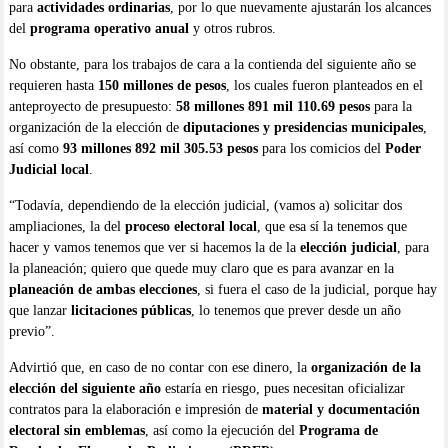
para
actividades ordinarias
, por lo que nuevamente ajustarán los alcances
del
programa operativo anual
y otros rubros.
No obstante, para los trabajos de cara a la contienda del siguiente año se
requieren hasta
150 millones de pesos
, los cuales fueron planteados en el
anteproyecto de presupuesto:
58 millones 891 mil 110.69 pesos
para la
organización de la elección de
diputaciones y presidencias municipales
,
así como
93 millones 892 mil 305.53 pesos
para los comicios del
Poder
Judicial local
.
“Todavía, dependiendo de la elección judicial, (vamos a) solicitar dos
ampliaciones, la del
proceso electoral local
, que esa sí la tenemos que
hacer y vamos tenemos que ver si hacemos la de la
elección judicial
, para
la planeación; quiero que quede muy claro que es para avanzar en la
planeación de ambas elecciones
, si fuera el caso de la judicial, porque hay
que lanzar
licitaciones públicas
, lo tenemos que prever desde un año
previo”.
Advirtió que, en caso de no contar con ese dinero, la
organización de la
elección del siguiente año
estaría en riesgo, pues necesitan oficializar
contratos para la elaboración e impresión de
material y documentación
electoral sin emblemas
, así como la ejecución del
Programa de