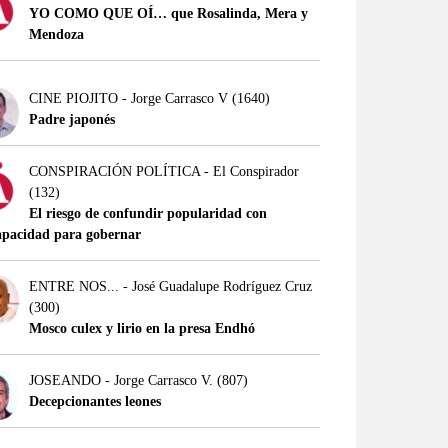
YO COMO QUE OÍ… que Rosalinda, Mera y
Mendoza
CINE PIOJITO - Jorge Carrasco V
(1640)
Padre japonés
CONSPIRACIÓN POLÍTICA - El Conspirador
(132)
El riesgo de confundir popularidad con
apacidad para gobernar
ENTRE NOS... - José Guadalupe Rodríguez Cruz
(300)
Mosco culex y lirio en la presa Endhó
JOSEANDO - Jorge Carrasco V.
(807)
Decepcionantes leones