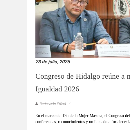
verificadas
y
al
instante,
así
como
un
análisis
serio
23 de julio, 2026
y
responsable
Congreso de Hidalgo reúne a mu
de
las
Igualdad 2026
mismas.
Redacción Effetá
En el marco del Día de la Mujer Masona, el Congreso del 
conferencias, reconocimientos y un llamado a fortalecer l