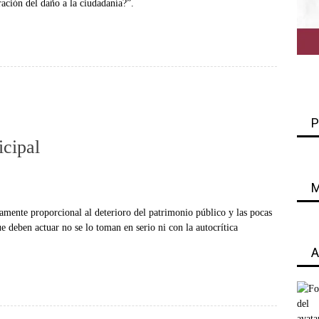
ación del daño a la ciudadanía?”.
P
icipal
M
amente proporcional al deterioro del patrimonio público y las pocas
e deben actuar no se lo toman en serio ni con la autocrítica
A