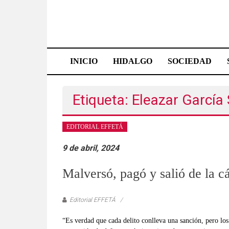
Saltar
al
contenido
Effetá
|
INICIO
HIDALGO
SOCIEDAD
El
periódico
Etiqueta: Eleazar García
de
EDITORIAL EFFETÁ
Hidalgo
9 de abril, 2024
Las
noticias
Malversó, pagó y salió de la c
más
importantes
Editorial EFFETÁ
del
estado,
“Es verdad que cada delito conlleva una sanción, pero lo