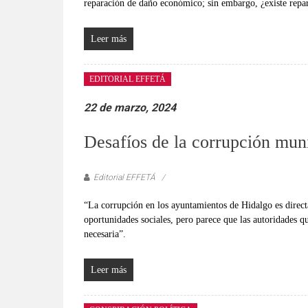
verificadas
reparación de daño económico; sin embargo, ¿existe repar
y
al
Leer más
instante,
así
EDITORIAL EFFETÁ
como
un
22 de marzo, 2024
análisis
serio
Desafíos de la corrupción mun
y
responsable
Editorial EFFETÁ
de
las
“La corrupción en los ayuntamientos de Hidalgo es direct
mismas.
oportunidades sociales, pero parece que las autoridades qu
necesaria”.
Leer más