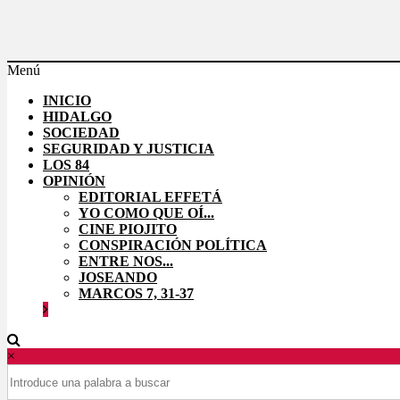
Saltar
al
contenido
Menú
Effetá
INICIO
|
HIDALGO
El
SOCIEDAD
periódico
SEGURIDAD Y JUSTICIA
LOS 84
de
OPINIÓN
Hidalgo
EDITORIAL EFFETÁ
YO COMO QUE OÍ...
Las
CINE PIOJITO
noticias
CONSPIRACIÓN POLÍTICA
más
ENTRE NOS...
importantes
JOSEANDO
del
MARCOS 7, 31-37
estado,
verificadas
y
al
×
instante,
así