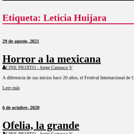
como
un
análisis
Etiqueta: Leticia Huijara
serio
y
responsable
de
las
29 de agosto, 2021
mismas.
Horror a la mexicana
CINE PIOJITO - Jorge Carrasco V
A diferencia de sus inicios hace 20 años, el Festival Internacional 
Leer más
6 de octubre, 2020
Ofelia, la grande
CINE PIOJITO - Jorge Carrasco V