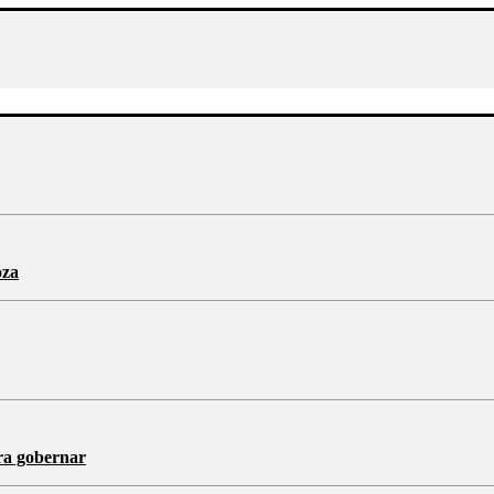
oza
ra gobernar