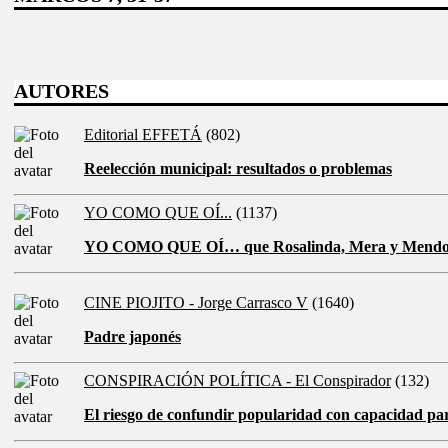
AUTORES
Editorial EFFETÁ
(802)
Reelección municipal: resultados o problemas
YO COMO QUE OÍ...
(1137)
YO COMO QUE OÍ… que Rosalinda, Mera y Mend
CINE PIOJITO - Jorge Carrasco V
(1640)
Padre japonés
CONSPIRACIÓN POLÍTICA - El Conspirador
(132)
El riesgo de confundir popularidad con capacidad pa