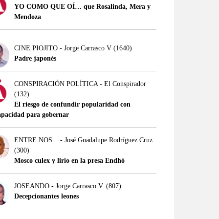
YO COMO QUE OÍ… que Rosalinda, Mera y
Mendoza
CINE PIOJITO - Jorge Carrasco V
(1640)
Padre japonés
CONSPIRACIÓN POLÍTICA - El Conspirador
(132)
El riesgo de confundir popularidad con
apacidad para gobernar
ENTRE NOS... - José Guadalupe Rodríguez Cruz
(300)
Mosco culex y lirio en la presa Endhó
JOSEANDO - Jorge Carrasco V.
(807)
Decepcionantes leones