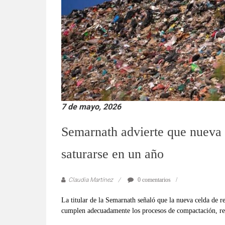
verificadas
y
al
instante,
así
como
un
análisis
serio
7 de mayo, 2026
y
responsable
Semarnath advierte que nueva 
de
las
saturarse en un año
mismas.
Claudia Martínez
0 comentarios
La titular de la Semarnath señaló que la nueva celda de re
cumplen adecuadamente los procesos de compactación, rev