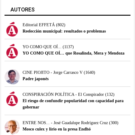
AUTORES
Editorial EFFETÁ
(802)
Reelección municipal: resultados o problemas
YO COMO QUE OÍ...
(1137)
YO COMO QUE OÍ… que Rosalinda, Mera y Mendoza
CINE PIOJITO - Jorge Carrasco V
(1640)
Padre japonés
CONSPIRACIÓN POLÍTICA - El Conspirador
(132)
El riesgo de confundir popularidad con capacidad para
gobernar
ENTRE NOS... - José Guadalupe Rodríguez Cruz
(300)
Mosco culex y lirio en la presa Endhó