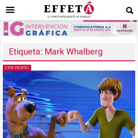
Saltar
al
contenido
Etiqueta: Mark Whalberg
CINE PIOJITO