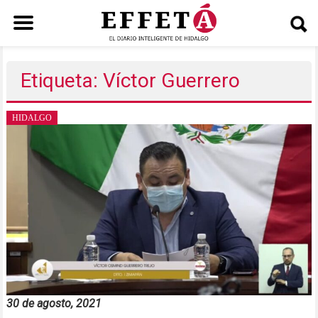
Saltar
al
Etiqueta: Víctor Guerrero
contenido
HIDALGO
30 de agosto, 2021