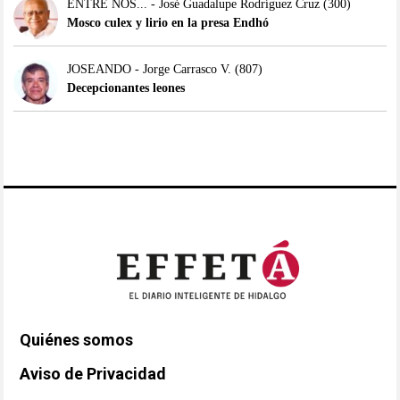
ENTRE NOS... - José Guadalupe Rodríguez Cruz
(300)
Mosco culex y lirio en la presa Endhó
JOSEANDO - Jorge Carrasco V.
(807)
Decepcionantes leones
Quiénes somos
Aviso de Privacidad