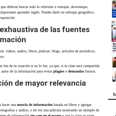
e deberás buscar todo lo referente a ventajas, desventajas,
es importante aprender inglés. Puedes darle un enfoque geográfico,
 exposición.
exhaustiva de las fuentes
rmación
n: videos, audios, libros, pódcast, blogs, artículos de periódicos,
era.
ue fue de tu creació
n si no lo fue, ya que, si tu clase ser
á compartida
l autor de la informació
n para evitar
plagios
o
demandas
futuras.
ción de mayor relevancia
M
es hacer una
mezcla de informaci
ón
basada en libros y agregar
fotografías y audios, o tal vez una película mostrando un ejemplo de
uentes de información
sin caer en el exceso
y que la clase se torne