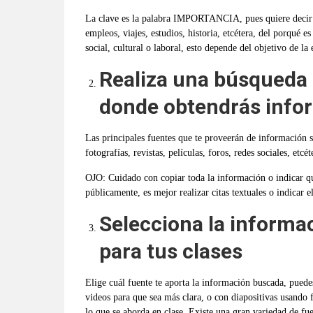
La clave es la palabra IMPORTANCIA, pues quiere decir qu
empleos, viajes, estudios, historia, etcétera, del porqué 
social, cultural o laboral, esto depende del objetivo de la
Realiza una búsqueda 
donde obtendrás info
Las principales fuentes que te proveerán de información so
fotografías, revistas, películas, foros, redes sociales, etcét
OJO: Cuidado con copiar toda la informació
n o indicar q
pú
blicamente, es mejor realizar citas textuales o indicar e
Selecciona la informa
para tus clases
Elige cuál fuente te aporta la información buscada, pued
videos para que sea más clara, o con diapositivas usando 
lo que se aborda en clase. Existe una gran variedad de f