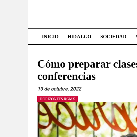
Saltar
al
contenido
Effetá
|
INICIO
HIDALGO
SOCIEDAD
El
periódico
Cómo preparar clases
de
conferencias
Hidalgo
13 de octubre, 2022
Las
HORIZONTES RGMX
noticias
más
importantes
del
estado,