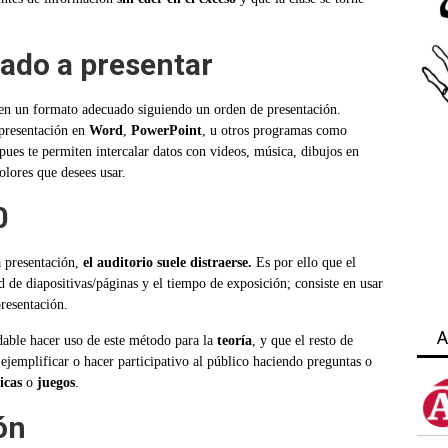
uado a presentar
 en un formato adecuado siguiendo un orden de presentación.
 presentación en
Word
,
PowerPoint
, u otros programas como
 pues te permiten intercalar datos con videos, música, dibujos en
olores que desees usar.
0
a presentación,
el auditorio suele distraerse.
Es por ello que el
d de diapositivas/páginas y el tiempo de exposición; consiste en usar
resentación.
A
dable hacer uso de este método para la
teoría
, y que el resto de
ejemplificar o hacer participativo al público haciendo preguntas o
icas
o
juegos
.
ón